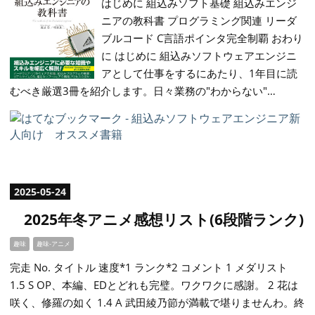
はじめに 組込みソフト基礎 組込みエンジ
ニアの教科書 プログラミング関連 リーダ
ブルコード C言語ポインタ完全制覇 おわり
に はじめに 組込みソフトウェアエンジニ
アとして仕事をするにあたり、1年目に読
むべき厳選3冊を紹介します。日々業務の"わからない"…
2025
-
05
-
24
2025年冬アニメ感想リスト(6段階ランク)
趣味
趣味-アニメ
完走 No. タイトル 速度*1 ランク*2 コメント 1 メダリスト
1.5 S OP、本編、EDとどれも完璧。ワクワクに感謝。 2 花は
咲く、修羅の如く 1.4 A 武田綾乃節が満載で堪りませんわ。終